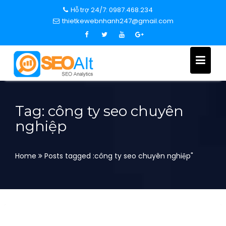
S
Hỗ trợ 24/7: 0987.468.234
k
thietkewebnhanh247@gmail.com
i
p
t
o
c
o
n
Tag: công ty seo chuyên
t
nghiệp
e
n
t
Home
Posts tagged :công ty seo chuyên nghiệp"