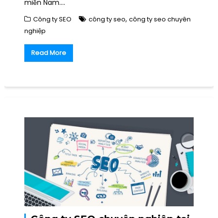
miền Nam….
,
Công ty SEO
công ty seo
công ty seo chuyên
nghiệp
Read More