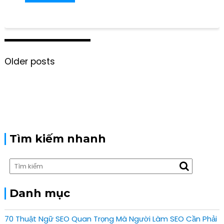
P
Older posts
o
s
t
s
n
a
v
Tìm kiếm nhanh
i
g
a
t
i
Danh mục
o
n
70 Thuật Ngữ SEO Quan Trọng Mà Người Làm SEO Cần Phải