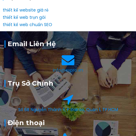
thiết kế website giá rẻ
thiết kế web trọn gói
thiết kế web chuẩn SEO
Email Liên Hệ
info@expro.vn
Trụ Sở Chính
Số 6B Nguyễn Thành Ý, P.ĐaKao, Quận 1, TP.HCM
Điện thoại