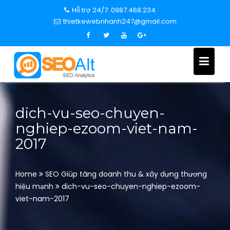
S
Hỗ trợ 24/7: 0987.468.234
k
thietkewebnhanh247@gmail.com
i
p
t
o
c
o
n
dich-vu-seo-chuyen-
t
nghiep-ezoom-viet-nam-
e
2017
n
t
Home
SEO Giúp tăng doanh thu & xây dựng thương
hiệu mạnh
dich-vu-seo-chuyen-nghiep-ezoom-
viet-nam-2017