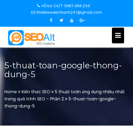
S
Hỗ trợ 24/7: 0987.468.234
k
thietkewebnhanh247@gmail.com
i
p
t
o
c
o
n
5-thuat-toan-google-thong-
t
dung-5
e
n
t
Home
Kiến thức SEO
5 thuật toán ứng dụng nhiều nhất
trong quá trình SEO – Phần 2
5-thuat-toan-google-
thong-dung-5