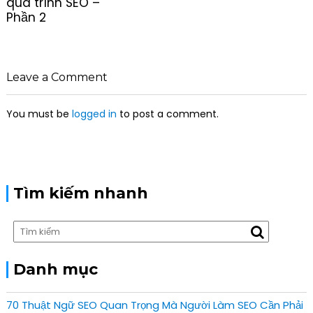
quá trình SEO –
n
Phần 2
a
v
i
g
Leave a Comment
a
t
You must be
logged in
to post a comment.
i
o
n
Tìm kiếm nhanh
Danh mục
70 Thuật Ngữ SEO Quan Trọng Mà Người Làm SEO Cần Phải