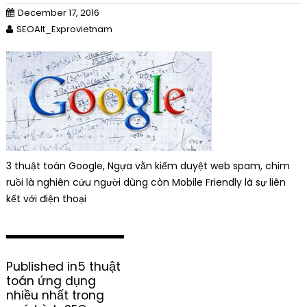
December 17, 2016
SEOAlt_Exprovietnam
3 thuật toán Google, Ngựa vằn kiểm duyệt web spam, chim
ruồi là nghiên cứu người dùng còn Mobile Friendly là sự liên
kết với điện thoại
P
Published in
5 thuật
o
toán ứng dụng
s
nhiều nhất trong
t