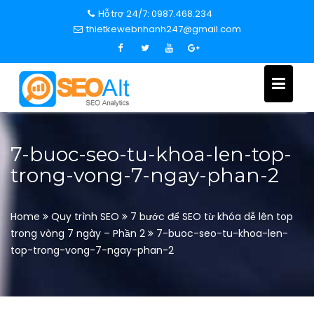
S
Hỗ trợ 24/7: 0987.468.234
k
thietkewebnhanh247@gmail.com
i
p
t
o
c
o
n
7-buoc-seo-tu-khoa-len-top-
t
trong-vong-7-ngay-phan-2
e
n
t
Home
Quy trình SEO
7 bước để SEO từ khóa dễ lên top
trong vòng 7 ngày – Phần 2
7-buoc-seo-tu-khoa-len-
top-trong-vong-7-ngay-phan-2