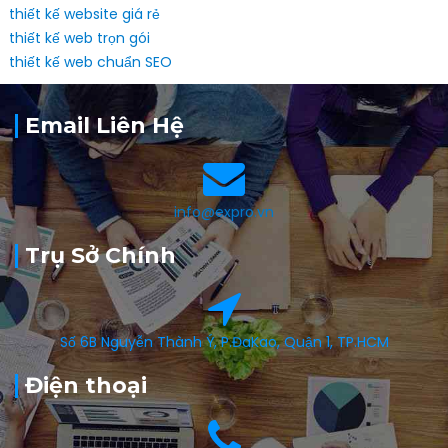
thiết kế website giá rẻ
thiết kế web trọn gói
thiết kế web chuẩn SEO
Email Liên Hệ
info@expro.vn
Trụ Sở Chính
Số 6B Nguyễn Thành Ý, P.ĐaKao, Quận 1, TP.HCM
Điện thoại