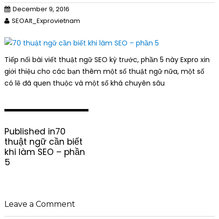
December 9, 2016
SEOAlt_Exprovietnam
Tiếp nối bài viết thuật ngữ SEO kỳ trước, phần 5 này Expro xin
giới thiệu cho các bạn thêm một số thuật ngữ nữa, một số
có lẽ đã quen thuộc và một số khá chuyên sâu
P
Published in
70
o
thuật ngữ cần biết
s
khi làm SEO – phần
t
5
n
a
v
i
Leave a Comment
g