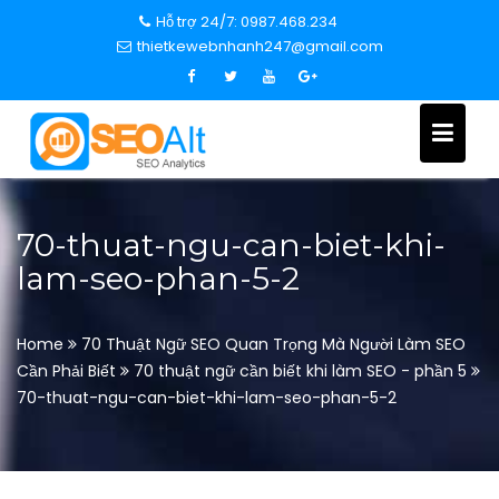
S
Hỗ trợ 24/7: 0987.468.234
k
thietkewebnhanh247@gmail.com
i
p
t
o
c
o
n
70-thuat-ngu-can-biet-khi-
t
lam-seo-phan-5-2
e
n
t
Home
70 Thuật Ngữ SEO Quan Trọng Mà Người Làm SEO
Cần Phải Biết
70 thuật ngữ cần biết khi làm SEO - phần 5
70-thuat-ngu-can-biet-khi-lam-seo-phan-5-2