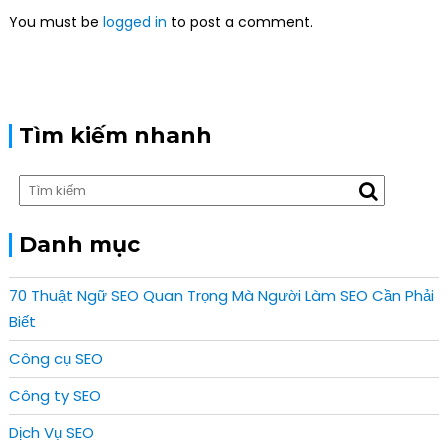
a
You must be
logged in
to post a comment.
t
i
o
n
Tìm kiếm nhanh
Danh mục
70 Thuật Ngữ SEO Quan Trọng Mà Người Làm SEO Cần Phải
Biết
Công cụ SEO
Công ty SEO
Dịch Vụ SEO