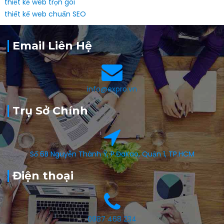
thiết kế web trọn gói
thiết kế web chuẩn SEO
Email Liên Hệ
info@expro.vn
Trụ Sở Chính
Số 6B Nguyễn Thành Ý, P.ĐaKao, Quận 1, TP.HCM
Điện thoại
0987 468 234