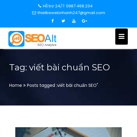
S
Hỗ trợ 24/7: 0987.468.234
k
thietkewebnhanh247@gmail.com
i
p
t
o
c
o
n
Tag: viết bài chuẩn SEO
t
e
n
Home
Posts tagged :viết bài chuẩn SEO"
t