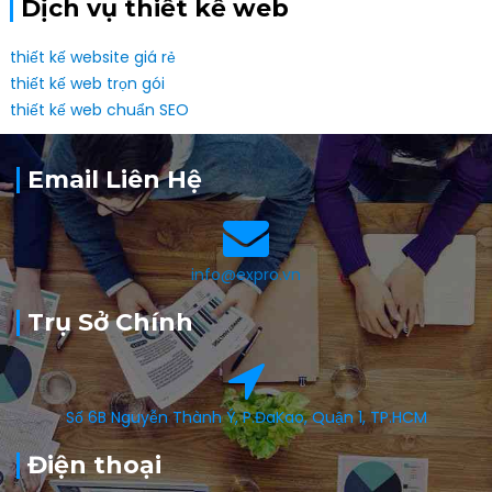
Dịch vụ thiết kế web
thiết kế website giá rẻ
thiết kế web trọn gói
thiết kế web chuẩn SEO
Email Liên Hệ
info@expro.vn
Trụ Sở Chính
Số 6B Nguyễn Thành Ý, P.ĐaKao, Quận 1, TP.HCM
Điện thoại