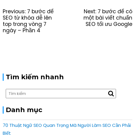
P
Previous:
P
7 bước để
Next:
N
7 bước để có
o
SEO từ khóa dễ lên
r
một bài viết chuẩn
e
s
top trong vòng 7
e
SEO tối ưu Google
x
t
ngày – Phần 4
v
t
n
i
p
a
o
o
v
u
s
i
s
t
g
p
:
a
o
t
s
Tìm kiếm nhanh
i
t
o
:
n
Danh mục
70 Thuật Ngữ SEO Quan Trọng Mà Người Làm SEO Cần Phải
Biết