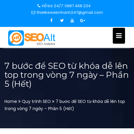
S
Hỗ trợ 24/7: 0987.468.234
k
thietkewebnhanh247@gmail.com
i
p
t
o
c
o
n
7 bước để SEO từ khóa dễ lên
t
top trong vòng 7 ngày – Phần
e
5 (Hết)
n
t
Home
Quy trình SEO
7 bước để SEO từ khóa dễ lên top
trong vòng 7 ngày – Phần 5 (Hết)