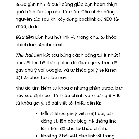
Bước gần như là cuối cùng giúp bạn hoàn thiện
quá trình lên top cho từ khóa. Cần nhớ những
nguyên tắc sau khi xây dựng backlink để
SEO từ
khóa
, đó là
Đầu tiên,
Dồn hầu hết link về trang chủ, từ khóa
chính làm Anchortext
Thứ hai,
Liên kết sâu bằng cách đăng tải ít nhất 1
bài viết lên hệ thống blog đã được gợi ý trên để
gây chú ý với Google. Và từ khóa gợi ý sẽ là nơi
đặt Anchor text lúc này.
Như đã tìm kiếm từ khóa ở những phần trước, bạn
hãy xác định có 1 từ khóa chính và khoảng 8 – 10
từ khóa gợi ý, số bài viết tối thiểu cần là:
Mỗi từ khóa gợi ý viết một bài, cần
đăng tải lên các blog, hệ thống link
làm tiền đề cho từ khóa chính.
Khoảng 2 bài viết đưa link về trang