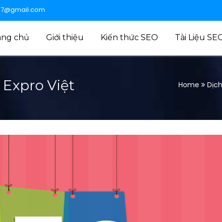
47@gmail.com
ang chủ
Giới thiệu
Kiến thức SEO
Tài Liệu SE
 Expro Việt
Home
Dịc