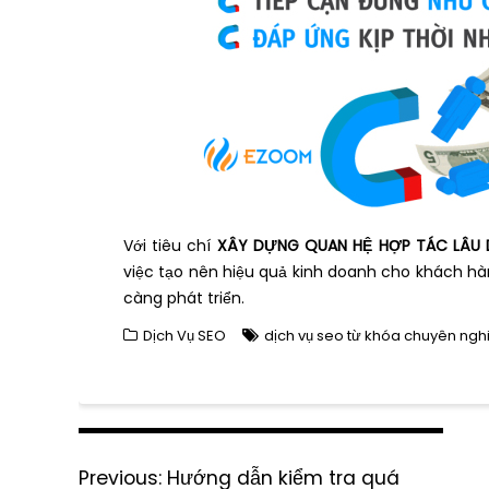
Với tiêu chí
XÂY DỰNG QUAN HỆ HỢP TÁC LÂU 
việc tạo nên hiệu quả kinh doanh cho khách hà
càng phát triển.
Dịch Vụ SEO
dịch vụ seo từ khóa chuyên ngh
P
Previous:
P
Hướng dẫn kiểm tra quá
o