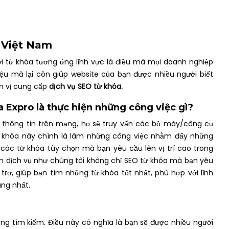
 Việt Nam
i từ khóa tương ứng lĩnh vực là điều mà mọi doanh nghiệp
u mà lại còn giúp website của bạn được nhiều người biết
ơn vị cung cấp
dịch vụ SEO từ khóa.
a Expro
là thực hiện những công việc gì?
m thông tin trên mạng, họ sẽ truy vấn các bộ máy/công cụ
ừ khóa này chính là làm những công việc nhằm đẩy những
 các từ khóa tùy chọn mà bạn yêu cầu lên vị trí cao trong
àm dịch vụ như chúng tôi không chỉ SEO từ khóa mà bạn yêu
trợ, giúp bạn tìm những từ khóa tốt nhất, phù hợp với lĩnh
àng nhất.
ng tìm kiếm. Điều này có nghĩa là bạn sẽ được nhiều người