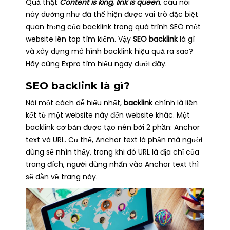
Quả thật
Content is king, link is queen
, câu nói
này dường như đã thể hiện được vai trò đặc biệt
quan trọng của backlink trong quá trình SEO một
website lên top tìm kiếm. Vậy
SEO backlink
là gì
và xây dựng mô hình backlink hiệu quả ra sao?
Hãy cùng Expro tìm hiểu ngay dưới đây.
SEO backlink
là gì?
Nói một cách dễ hiểu nhất,
backlink
chính là liên
kết từ một website này đến website khác. Một
backlink cơ bản được tạo nên bởi 2 phần: Anchor
text và URL. Cụ thể, Anchor text là phần mà người
dùng sẽ nhìn thấy, trong khi đó URL là địa chỉ của
trang đích, người dùng nhấn vào Anchor text thì
sẽ dẫn về trang này.