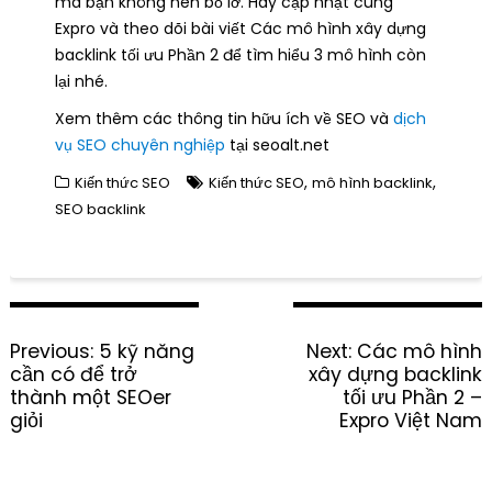
mà bạn không nên bỏ lỡ. Hãy cập nhật cùng
Expro và theo dõi bài viết Các mô hình xây dựng
backlink tối ưu Phần 2 để tìm hiểu 3 mô hình còn
lại nhé.
Xem thêm các thông tin hữu ích về SEO và
dịch
vụ SEO chuyên nghiệp
tại seoalt.net
,
,
Kiến thức SEO
Kiến thức SEO
mô hình backlink
SEO backlink
P
Previous:
P
5 kỹ năng
Next:
N
Các mô hình
o
cần có để trở
r
xây dựng backlink
e
s
thành một SEOer
e
tối ưu Phần 2 –
x
t
giỏi
v
Expro Việt Nam
t
n
i
p
a
o
o
v
u
s