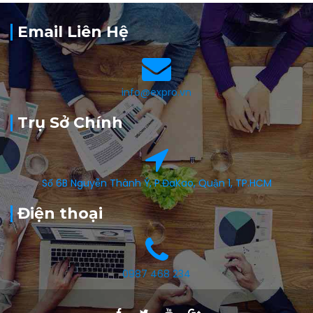
Email Liên Hệ
info@expro.vn
Trụ Sở Chính
Số 6B Nguyễn Thành Ý, P.ĐaKao, Quận 1, TP.HCM
Điện thoại
0987 468 234