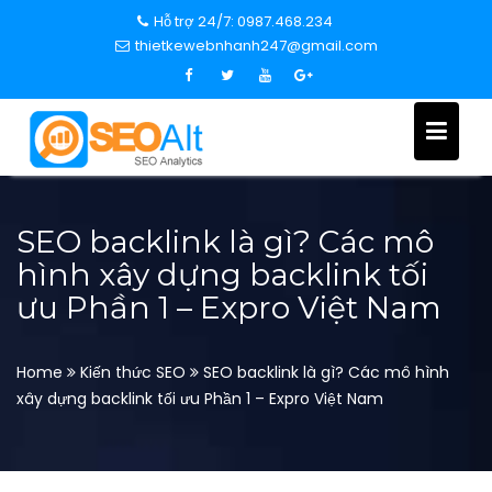
S
Hỗ trợ 24/7: 0987.468.234
k
thietkewebnhanh247@gmail.com
i
p
t
o
c
o
n
SEO backlink là gì? Các mô
t
hình xây dựng backlink tối
e
ưu Phần 1 – Expro Việt Nam
n
t
Home
Kiến thức SEO
SEO backlink là gì? Các mô hình
xây dựng backlink tối ưu Phần 1 – Expro Việt Nam