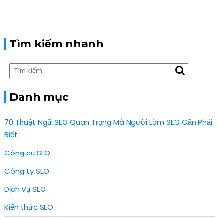
i
s
t
g
p
:
a
o
t
s
Tìm kiếm nhanh
i
t
o
:
n
Danh mục
70 Thuật Ngữ SEO Quan Trọng Mà Người Làm SEO Cần Phải
Biết
Công cụ SEO
Công ty SEO
Dịch Vụ SEO
Kiến thức SEO