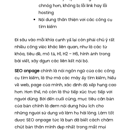
chnóg hơn, không bị lỗi link hay lỗi
hosting
Nội dung thân thiện với các công cụ
tìm kiếm
Đi sâu vào mỗi khía cạnh yấ lại còn phải chú ý rất
nhiều công việc khác liên quan, như là các từ
khóa, tiêu đề, mô tả, H1, H2 – H6, hình ảnh trong
bài viết, xây dgựn các liên kết nội bộ.
SEO onpage
chính là nói ngôn ngữ của các công
cụ tìm kiếm, là thứ mà các máy ấy tìm kiếm, hiểu
về web, page của mình, xác định độ xếp hạng cao
hơn. Hơn thế, nó còn là thứ tiếp xúc trực tiếp với
người dùng. Bởi đến cuối cùng, mục tiêu căn bản
của bản chính là đem nội dung hữu ích cho
những người sử dụng và làm họ hài lòng. Làm tốt
được SEO onpage tức là bạn đã biết cách chăm
chút bản thân mình đẹp nhất trong mắt mọi