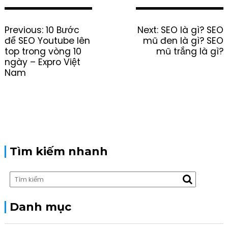
P
Previous:
P
10 Bước
Next:
N
SEO là gì? SEO
o
để SEO Youtube lên
r
mũ đen là gì? SEO
e
s
top trong vòng 10
e
mũ trắng là gì?
x
t
ngày – Expro Việt
v
t
n
Nam
i
p
a
o
o
v
u
s
i
s
t
g
p
:
a
o
t
s
i
t
Tìm kiếm nhanh
o
:
n
Danh mục