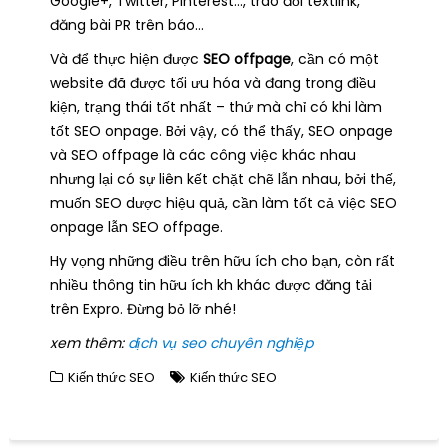
Google+, Twitter, Pinterest…, trao đổi textlink,
đăng bài PR trên báo…
Và để thực hiện được
SEO offpage
, cần có một
website đã được tối ưu hóa và đang trong điều
kiện, trạng thái tốt nhất – thứ mà chỉ có khi làm
tốt SEO onpage. Bởi vậy, có thể thấy, SEO onpage
và SEO offpage là các công việc khác nhau
nhưng lại có sự liên kết chặt chẽ lẫn nhau, bởi thế,
muốn SEO dược hiệu quả, cần làm tốt cả việc SEO
onpage lẫn SEO offpage.
Hy vọng những điều trên hữu ích cho bạn, còn rất
nhiều thông tin hữu ích kh khác được đăng tải
trên Expro. Đừng bỏ lỡ nhé!
xem thêm:
dịch vụ seo chuyên nghiệp
Kiến thức SEO
Kiến thức SEO