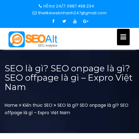
S
Hỗ trợ 24/7: 0987.468.234
k
thietkewebnhanh247@gmail.com
i
p
t
o
c
o
n
SEO là gì? SEO onpage là gì?
t
SEO offpage là gì – Expro Việt
e
Nam
n
t
Home
Kiến thức SEO
SEO là gì? SEO onpage là gì? SEO
offpage là gì – Expro Việt Nam